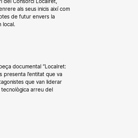
i del Consorci Localret,
 enrere als seus inicis així com
eptes de futur envers la
 local.
 peça documental “Localret:
s presenta l’entitat que va
otagonistes que van liderar
ó tecnològica arreu del