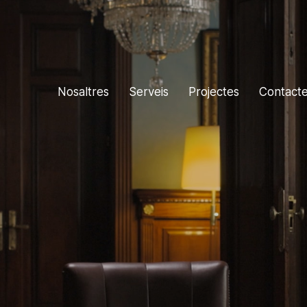
Nosaltres
Serveis
Projectes
Contact
Localret
isió del món