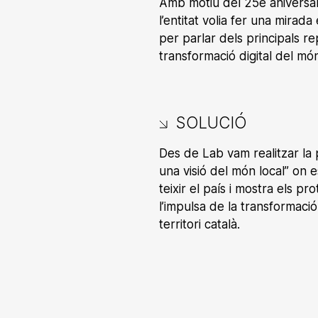
Amb motiu del 25è aniversar
l’entitat volia fer una mirada
per parlar dels principals r
transformació digital del món
SOLUCIÓ
Des de Lab vam realitzar la
una visió del món local” on e
teixir el país i mostra els pr
l’impulsa de la transformaci
territori català.