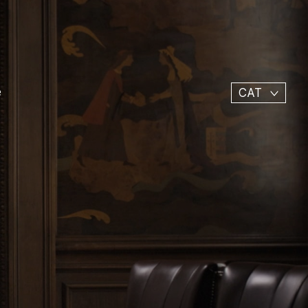
e
CAT
 local