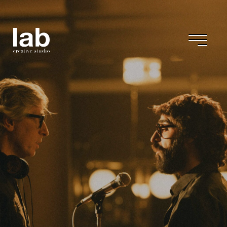
Ikiru films
Saben Aquell